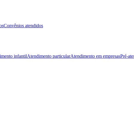
os
Convênios atendidos
mento infantil
Atendimento particular
Atendimento em empresas
Pré-at