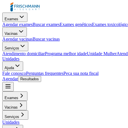
Exames
Agendar exames
Buscar exames
Exames genéticos
Exames toxicológic
Vacinas
Agendar vacinas
Buscar vacinas
Serviços
Atendimento domiciliar
Programa melhor idade
Unidade Mulher
Atendi
Unidades
Ajuda
Fale conosco
Perguntas frequentes
Peça sua nota fiscal
Agendar
Resultados
Exames
Vacinas
Serviços
Unidades