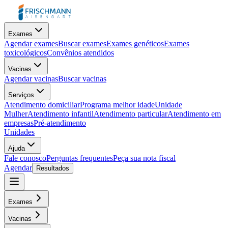
Exames
Agendar exames
Buscar exames
Exames genéticos
Exames
toxicológicos
Convênios atendidos
Vacinas
Agendar vacinas
Buscar vacinas
Serviços
Atendimento domiciliar
Programa melhor idade
Unidade
Mulher
Atendimento infantil
Atendimento particular
Atendimento em
empresas
Pré-atendimento
Unidades
Ajuda
Fale conosco
Perguntas frequentes
Peça sua nota fiscal
Agendar
Resultados
Exames
Vacinas