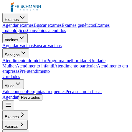
Exames
Agendar exames
Buscar exames
Exames genéticos
Exames
toxicológicos
Convênios atendidos
Vacinas
Agendar vacinas
Buscar vacinas
Serviços
Atendimento domiciliar
Programa melhor idade
Unidade
Mulher
Atendimento infantil
Atendimento particular
Atendimento em
empresas
Pré-atendimento
Unidades
Ajuda
Fale conosco
Perguntas frequentes
Peça sua nota fiscal
Agendar
Resultados
Exames
Vacinas