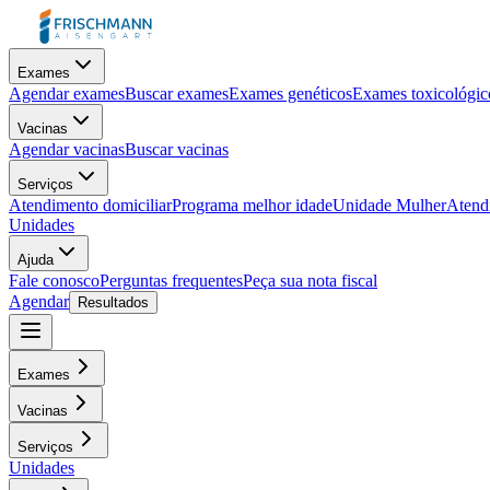
Exames
Agendar exames
Buscar exames
Exames genéticos
Exames toxicológic
Vacinas
Agendar vacinas
Buscar vacinas
Serviços
Atendimento domiciliar
Programa melhor idade
Unidade Mulher
Atendi
Unidades
Ajuda
Fale conosco
Perguntas frequentes
Peça sua nota fiscal
Agendar
Resultados
Exames
Vacinas
Serviços
Unidades