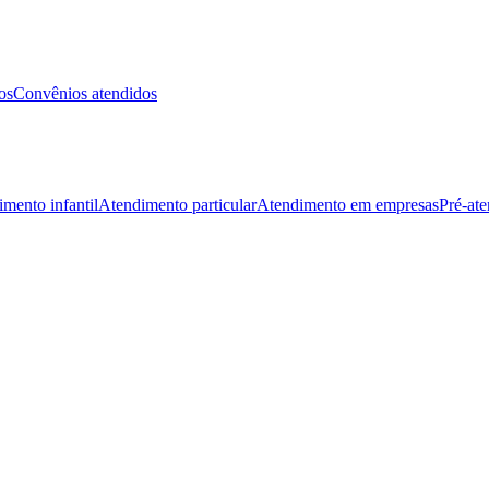
os
Convênios atendidos
mento infantil
Atendimento particular
Atendimento em empresas
Pré-at