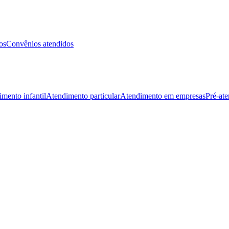
os
Convênios atendidos
mento infantil
Atendimento particular
Atendimento em empresas
Pré-at