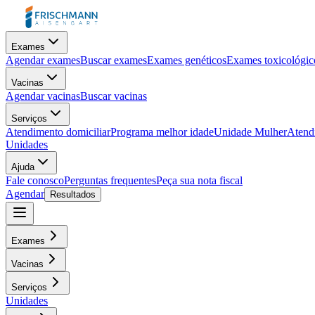
Exames
Agendar exames
Buscar exames
Exames genéticos
Exames toxicológic
Vacinas
Agendar vacinas
Buscar vacinas
Serviços
Atendimento domiciliar
Programa melhor idade
Unidade Mulher
Atendi
Unidades
Ajuda
Fale conosco
Perguntas frequentes
Peça sua nota fiscal
Agendar
Resultados
Exames
Vacinas
Serviços
Unidades