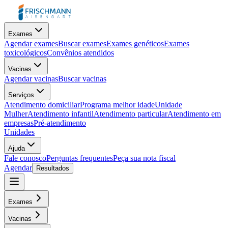
Exames
Agendar exames
Buscar exames
Exames genéticos
Exames
toxicológicos
Convênios atendidos
Vacinas
Agendar vacinas
Buscar vacinas
Serviços
Atendimento domiciliar
Programa melhor idade
Unidade
Mulher
Atendimento infantil
Atendimento particular
Atendimento em
empresas
Pré-atendimento
Unidades
Ajuda
Fale conosco
Perguntas frequentes
Peça sua nota fiscal
Agendar
Resultados
Exames
Vacinas