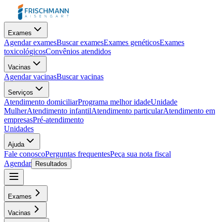
Exames
Agendar exames
Buscar exames
Exames genéticos
Exames
toxicológicos
Convênios atendidos
Vacinas
Agendar vacinas
Buscar vacinas
Serviços
Atendimento domiciliar
Programa melhor idade
Unidade
Mulher
Atendimento infantil
Atendimento particular
Atendimento em
empresas
Pré-atendimento
Unidades
Ajuda
Fale conosco
Perguntas frequentes
Peça sua nota fiscal
Agendar
Resultados
Exames
Vacinas