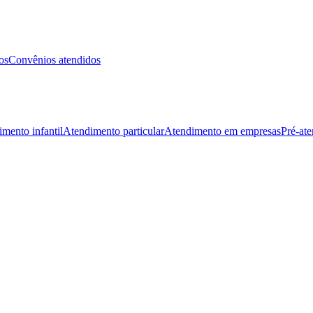
os
Convênios atendidos
mento infantil
Atendimento particular
Atendimento em empresas
Pré-at