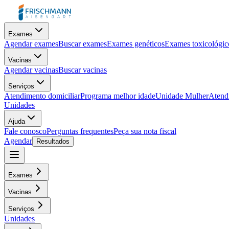
Exames
Agendar exames
Buscar exames
Exames genéticos
Exames toxicológic
Vacinas
Agendar vacinas
Buscar vacinas
Serviços
Atendimento domiciliar
Programa melhor idade
Unidade Mulher
Atendi
Unidades
Ajuda
Fale conosco
Perguntas frequentes
Peça sua nota fiscal
Agendar
Resultados
Exames
Vacinas
Serviços
Unidades