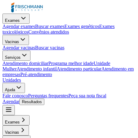
Exames
Agendar exames
Buscar exames
Exames genéticos
Exames
toxicológicos
Convênios atendidos
Vacinas
Agendar vacinas
Buscar vacinas
Serviços
Atendimento domiciliar
Programa melhor idade
Unidade
Mulher
Atendimento infantil
Atendimento particular
Atendimento em
empresas
Pré-atendimento
Unidades
Ajuda
Fale conosco
Perguntas frequentes
Peça sua nota fiscal
Agendar
Resultados
Exames
Vacinas