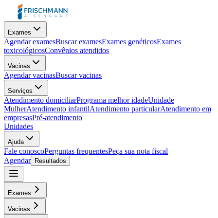
Exames
Agendar exames
Buscar exames
Exames genéticos
Exames
toxicológicos
Convênios atendidos
Vacinas
Agendar vacinas
Buscar vacinas
Serviços
Atendimento domiciliar
Programa melhor idade
Unidade
Mulher
Atendimento infantil
Atendimento particular
Atendimento em
empresas
Pré-atendimento
Unidades
Ajuda
Fale conosco
Perguntas frequentes
Peça sua nota fiscal
Agendar
Resultados
Exames
Vacinas