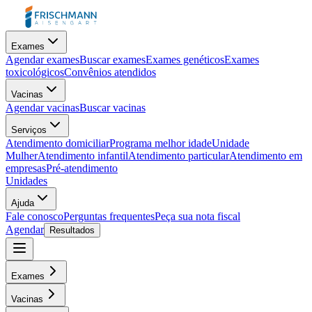
Exames
Agendar exames
Buscar exames
Exames genéticos
Exames
toxicológicos
Convênios atendidos
Vacinas
Agendar vacinas
Buscar vacinas
Serviços
Atendimento domiciliar
Programa melhor idade
Unidade
Mulher
Atendimento infantil
Atendimento particular
Atendimento em
empresas
Pré-atendimento
Unidades
Ajuda
Fale conosco
Perguntas frequentes
Peça sua nota fiscal
Agendar
Resultados
Exames
Vacinas