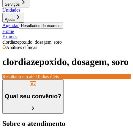
Serviços
Unidades
Ajuda
Agendar
Resultados de exames
Home
Exames
clordiazepoxido, dosagem, soro
Análises clínicas
clordiazepoxido, dosagem, soro
Resultado em até
10 dias úteis
Qual seu convênio?
Sobre o atendimento