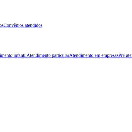
os
Convênios atendidos
mento infantil
Atendimento particular
Atendimento em empresas
Pré-at