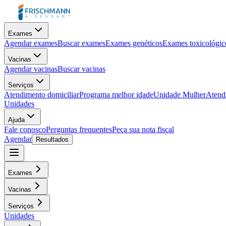
Exames
Agendar exames
Buscar exames
Exames genéticos
Exames toxicológic
Vacinas
Agendar vacinas
Buscar vacinas
Serviços
Atendimento domiciliar
Programa melhor idade
Unidade Mulher
Atendi
Unidades
Ajuda
Fale conosco
Perguntas frequentes
Peça sua nota fiscal
Agendar
Resultados
Exames
Vacinas
Serviços
Unidades