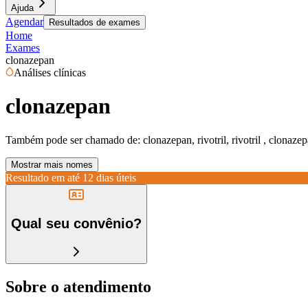
Ajuda
Agendar
Resultados de exames
Home
Exames
clonazepan
Análises clínicas
clonazepan
Também pode ser chamado de:
clonazepan, rivotril, rivotril , clonaz
Mostrar mais nomes
Resultado em até
12 dias úteis
Qual seu convênio?
Sobre o atendimento