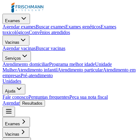
Exames
Agendar exames
Buscar exames
Exames genéticos
Exames
toxicológicos
Convênios atendidos
Vacinas
Agendar vacinas
Buscar vacinas
Serviços
Atendimento domiciliar
Programa melhor idade
Unidade
Mulher
Atendimento infantil
Atendimento particular
Atendimento em
empresas
Pré-atendimento
Unidades
Ajuda
Fale conosco
Perguntas frequentes
Peça sua nota fiscal
Agendar
Resultados
Exames
Vacinas