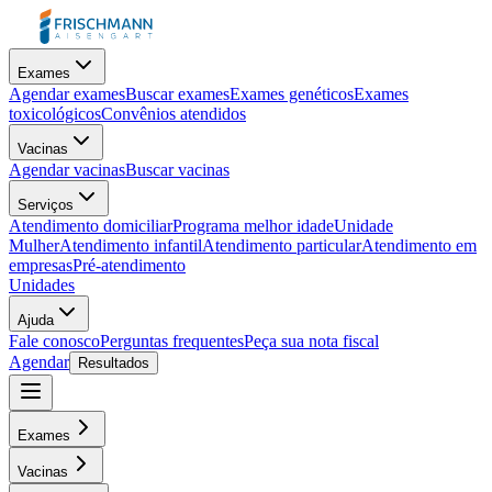
Exames
Agendar exames
Buscar exames
Exames genéticos
Exames
toxicológicos
Convênios atendidos
Vacinas
Agendar vacinas
Buscar vacinas
Serviços
Atendimento domiciliar
Programa melhor idade
Unidade
Mulher
Atendimento infantil
Atendimento particular
Atendimento em
empresas
Pré-atendimento
Unidades
Ajuda
Fale conosco
Perguntas frequentes
Peça sua nota fiscal
Agendar
Resultados
Exames
Vacinas