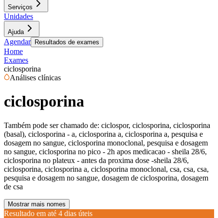
Serviços
Unidades
Ajuda
Agendar
Resultados de exames
Home
Exames
ciclosporina
Análises clínicas
ciclosporina
Também pode ser chamado de:
ciclospor, ciclosporina, ciclosporina
(basal), ciclosporina - a, ciclosporina a, ciclosporina a, pesquisa e
dosagem no sangue, ciclosporina monoclonal, pesquisa e dosagem
no sangue, ciclosporina no pico - 2h apos medicacao - sheila 28/6,
ciclosporina no plateux - antes da proxima dose -sheila 28/6,
ciclosporina, ciclosporina a, ciclosporina monoclonal, csa, csa, csa,
pesquisa e dosagem no sangue, dosagem de ciclosporina, dosagem
de csa
Mostrar mais nomes
Resultado em até
4 dias úteis