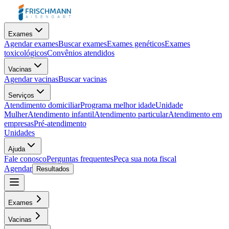
Exames
Agendar exames
Buscar exames
Exames genéticos
Exames
toxicológicos
Convênios atendidos
Vacinas
Agendar vacinas
Buscar vacinas
Serviços
Atendimento domiciliar
Programa melhor idade
Unidade
Mulher
Atendimento infantil
Atendimento particular
Atendimento em
empresas
Pré-atendimento
Unidades
Ajuda
Fale conosco
Perguntas frequentes
Peça sua nota fiscal
Agendar
Resultados
Exames
Vacinas