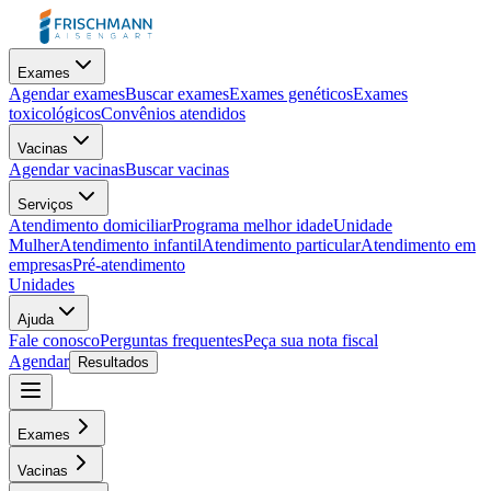
Exames
Agendar exames
Buscar exames
Exames genéticos
Exames
toxicológicos
Convênios atendidos
Vacinas
Agendar vacinas
Buscar vacinas
Serviços
Atendimento domiciliar
Programa melhor idade
Unidade
Mulher
Atendimento infantil
Atendimento particular
Atendimento em
empresas
Pré-atendimento
Unidades
Ajuda
Fale conosco
Perguntas frequentes
Peça sua nota fiscal
Agendar
Resultados
Exames
Vacinas