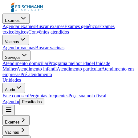
Exames
Agendar exames
Buscar exames
Exames genéticos
Exames
toxicológicos
Convênios atendidos
Vacinas
Agendar vacinas
Buscar vacinas
Serviços
Atendimento domiciliar
Programa melhor idade
Unidade
Mulher
Atendimento infantil
Atendimento particular
Atendimento em
empresas
Pré-atendimento
Unidades
Ajuda
Fale conosco
Perguntas frequentes
Peça sua nota fiscal
Agendar
Resultados
Exames
Vacinas