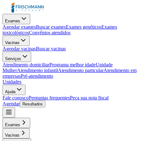
Exames
Agendar exames
Buscar exames
Exames genéticos
Exames
toxicológicos
Convênios atendidos
Vacinas
Agendar vacinas
Buscar vacinas
Serviços
Atendimento domiciliar
Programa melhor idade
Unidade
Mulher
Atendimento infantil
Atendimento particular
Atendimento em
empresas
Pré-atendimento
Unidades
Ajuda
Fale conosco
Perguntas frequentes
Peça sua nota fiscal
Agendar
Resultados
Exames
Vacinas