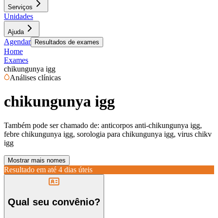
Serviços
Unidades
Ajuda
Agendar
Resultados de exames
Home
Exames
chikungunya igg
Análises clínicas
chikungunya igg
Também pode ser chamado de:
anticorpos anti-chikungunya igg,
febre chikungunya igg, sorologia para chikungunya igg, virus chikv
igg
Mostrar mais nomes
Resultado em até
4 dias úteis
Qual seu convênio?