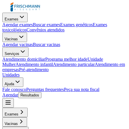
Exames
Agendar exames
Buscar exames
Exames genéticos
Exames
toxicológicos
Convênios atendidos
Vacinas
Agendar vacinas
Buscar vacinas
Serviços
Atendimento domiciliar
Programa melhor idade
Unidade
Mulher
Atendimento infantil
Atendimento particular
Atendimento em
empresas
Pré-atendimento
Unidades
Ajuda
Fale conosco
Perguntas frequentes
Peça sua nota fiscal
Agendar
Resultados
Exames
Vacinas