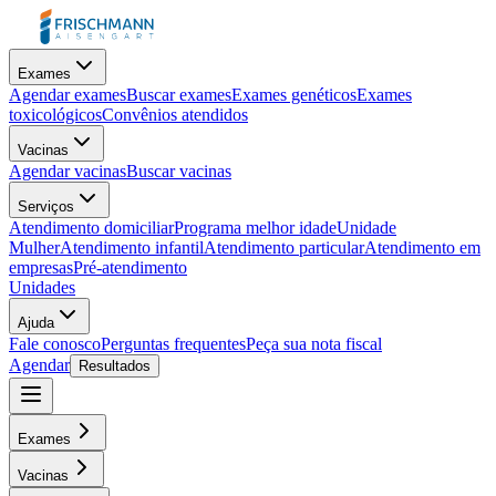
Exames
Agendar exames
Buscar exames
Exames genéticos
Exames
toxicológicos
Convênios atendidos
Vacinas
Agendar vacinas
Buscar vacinas
Serviços
Atendimento domiciliar
Programa melhor idade
Unidade
Mulher
Atendimento infantil
Atendimento particular
Atendimento em
empresas
Pré-atendimento
Unidades
Ajuda
Fale conosco
Perguntas frequentes
Peça sua nota fiscal
Agendar
Resultados
Exames
Vacinas