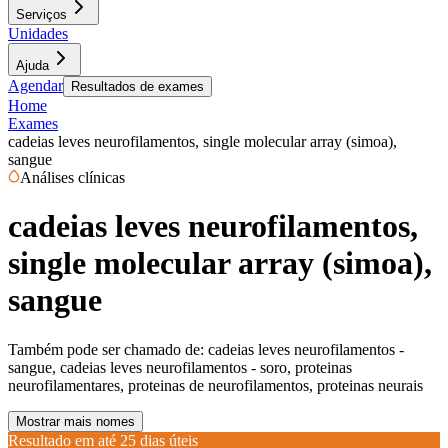
Serviços
Unidades
Ajuda
Agendar
Resultados de exames
Home
Exames
cadeias leves neurofilamentos, single molecular array (simoa),
sangue
Análises clínicas
cadeias leves neurofilamentos,
single molecular array (simoa),
sangue
Também pode ser chamado de:
cadeias leves neurofilamentos -
sangue, cadeias leves neurofilamentos - soro, proteinas
neurofilamentares, proteinas de neurofilamentos, proteinas neurais
Mostrar mais nomes
Resultado em até
25 dias úteis