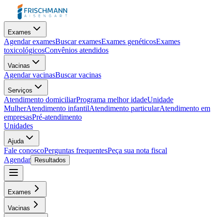
Exames
Agendar exames
Buscar exames
Exames genéticos
Exames
toxicológicos
Convênios atendidos
Vacinas
Agendar vacinas
Buscar vacinas
Serviços
Atendimento domiciliar
Programa melhor idade
Unidade
Mulher
Atendimento infantil
Atendimento particular
Atendimento em
empresas
Pré-atendimento
Unidades
Ajuda
Fale conosco
Perguntas frequentes
Peça sua nota fiscal
Agendar
Resultados
Exames
Vacinas