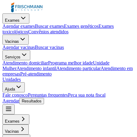
Exames
Agendar exames
Buscar exames
Exames genéticos
Exames
toxicológicos
Convênios atendidos
Vacinas
Agendar vacinas
Buscar vacinas
Serviços
Atendimento domiciliar
Programa melhor idade
Unidade
Mulher
Atendimento infantil
Atendimento particular
Atendimento em
empresas
Pré-atendimento
Unidades
Ajuda
Fale conosco
Perguntas frequentes
Peça sua nota fiscal
Agendar
Resultados
Exames
Vacinas