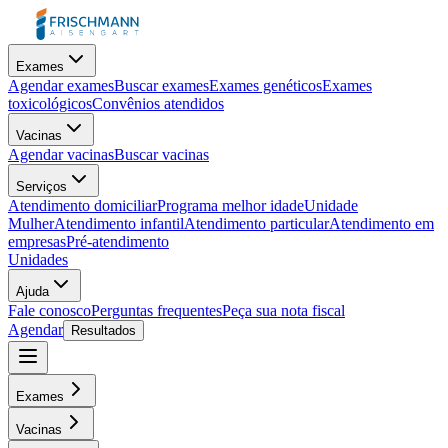
Exames
Agendar exames
Buscar exames
Exames genéticos
Exames
toxicológicos
Convênios atendidos
Vacinas
Agendar vacinas
Buscar vacinas
Serviços
Atendimento domiciliar
Programa melhor idade
Unidade
Mulher
Atendimento infantil
Atendimento particular
Atendimento em
empresas
Pré-atendimento
Unidades
Ajuda
Fale conosco
Perguntas frequentes
Peça sua nota fiscal
Agendar
Resultados
Exames
Vacinas