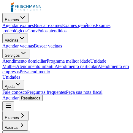
Exames
Agendar exames
Buscar exames
Exames genéticos
Exames
toxicológicos
Convênios atendidos
Vacinas
Agendar vacinas
Buscar vacinas
Serviços
Atendimento domiciliar
Programa melhor idade
Unidade
Mulher
Atendimento infantil
Atendimento particular
Atendimento em
empresas
Pré-atendimento
Unidades
Ajuda
Fale conosco
Perguntas frequentes
Peça sua nota fiscal
Agendar
Resultados
Exames
Vacinas