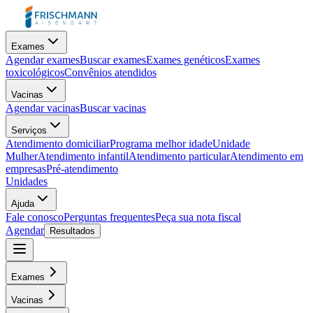
Exames
Agendar exames
Buscar exames
Exames genéticos
Exames
toxicológicos
Convênios atendidos
Vacinas
Agendar vacinas
Buscar vacinas
Serviços
Atendimento domiciliar
Programa melhor idade
Unidade
Mulher
Atendimento infantil
Atendimento particular
Atendimento em
empresas
Pré-atendimento
Unidades
Ajuda
Fale conosco
Perguntas frequentes
Peça sua nota fiscal
Agendar
Resultados
Exames
Vacinas