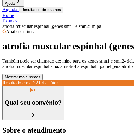
Ajuda
Agendar
Resultados de exames
Home
Exames
atrofia muscular espinhal (genes smn1 e smn2)-mlpa
Análises clínicas
atrofia muscular espinhal (gen
Também pode ser chamado de:
mlpa para os genes smn1 e smn2- del
atrofia muscular espinhal sma, amiotrofia espinhal , painel para atro
Mostrar mais nomes
Resultado em até
21 dias úteis
Qual seu convênio?
Sobre o atendimento