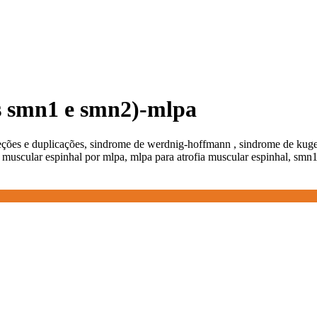
es smn1 e smn2)-mlpa
eções e duplicações, sindrome de werdnig-hoffmann , sindrome de kug
fia muscular espinhal por mlpa, mlpa para atrofia muscular espinhal, smn