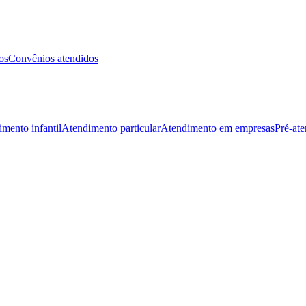
os
Convênios atendidos
mento infantil
Atendimento particular
Atendimento em empresas
Pré-at