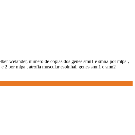
elber-welander, numero de copias dos genes smn1 e smn2 por mlpa ,
1 e 2 por mlpa , atrofia muscular espinhal, genes smn1 e smn2