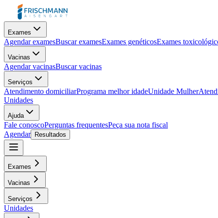
Exames
Agendar exames
Buscar exames
Exames genéticos
Exames toxicológic
Vacinas
Agendar vacinas
Buscar vacinas
Serviços
Atendimento domiciliar
Programa melhor idade
Unidade Mulher
Atendi
Unidades
Ajuda
Fale conosco
Perguntas frequentes
Peça sua nota fiscal
Agendar
Resultados
Exames
Vacinas
Serviços
Unidades