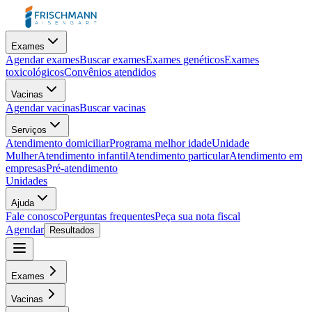
Exames
Agendar exames
Buscar exames
Exames genéticos
Exames
toxicológicos
Convênios atendidos
Vacinas
Agendar vacinas
Buscar vacinas
Serviços
Atendimento domiciliar
Programa melhor idade
Unidade
Mulher
Atendimento infantil
Atendimento particular
Atendimento em
empresas
Pré-atendimento
Unidades
Ajuda
Fale conosco
Perguntas frequentes
Peça sua nota fiscal
Agendar
Resultados
Exames
Vacinas