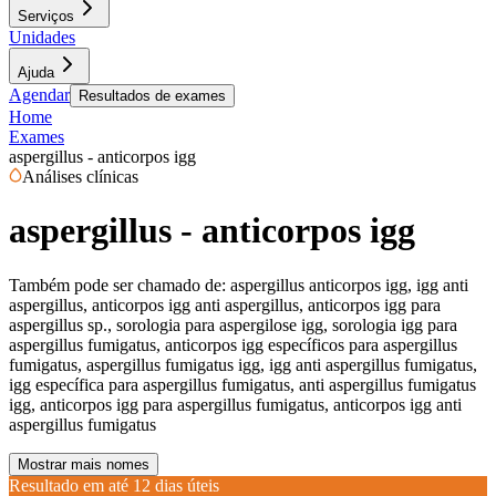
Serviços
Unidades
Ajuda
Agendar
Resultados de exames
Home
Exames
aspergillus - anticorpos igg
Análises clínicas
aspergillus - anticorpos igg
Também pode ser chamado de:
aspergillus anticorpos igg, igg anti
aspergillus, anticorpos igg anti aspergillus, anticorpos igg para
aspergillus sp., sorologia para aspergilose igg, sorologia igg para
aspergillus fumigatus, anticorpos igg específicos para aspergillus
fumigatus, aspergillus fumigatus igg, igg anti aspergillus fumigatus,
igg específica para aspergillus fumigatus, anti aspergillus fumigatus
igg, anticorpos igg para aspergillus fumigatus, anticorpos igg anti
aspergillus fumigatus
Mostrar mais nomes
Resultado em até
12 dias úteis