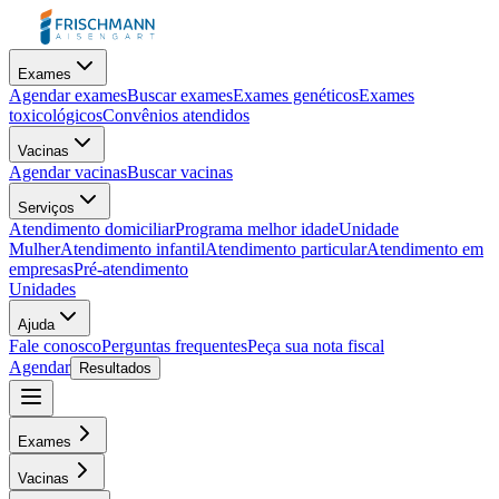
Exames
Agendar exames
Buscar exames
Exames genéticos
Exames
toxicológicos
Convênios atendidos
Vacinas
Agendar vacinas
Buscar vacinas
Serviços
Atendimento domiciliar
Programa melhor idade
Unidade
Mulher
Atendimento infantil
Atendimento particular
Atendimento em
empresas
Pré-atendimento
Unidades
Ajuda
Fale conosco
Perguntas frequentes
Peça sua nota fiscal
Agendar
Resultados
Exames
Vacinas