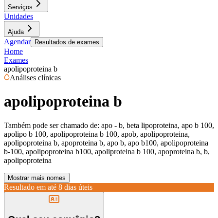
Serviços
Unidades
Ajuda
Agendar
Resultados de exames
Home
Exames
apolipoproteina b
Análises clínicas
apolipoproteina b
Também pode ser chamado de:
apo - b, beta lipoproteina, apo b 100,
apolipo b 100, apolipoproteina b 100, apob, apolipoproteina,
apolipoproteina b, apoproteina b, apo b, apo b100, apolipoproteina
b-100, apolipoproteina b100, apoliproteina b 100, apoproteina b, b,
apolipoproteina
Mostrar mais nomes
Resultado em até
8 dias úteis