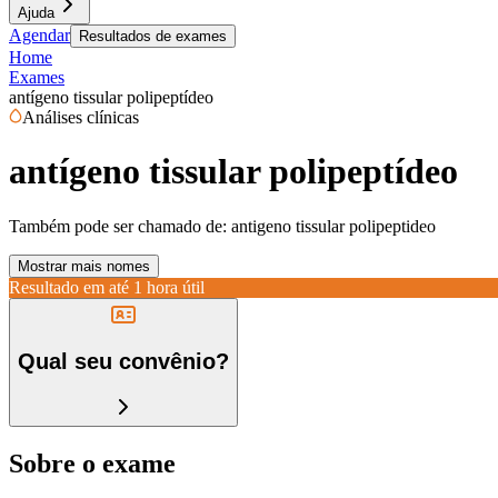
Ajuda
Agendar
Resultados de exames
Home
Exames
antígeno tissular polipeptídeo
Análises clínicas
antígeno tissular polipeptídeo
Também pode ser chamado de:
antigeno tissular polipeptideo
Mostrar mais nomes
Resultado em até
1 hora útil
Qual seu convênio?
Sobre o exame