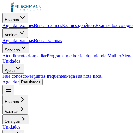
Exames
Agendar exames
Buscar exames
Exames genéticos
Exames toxicológic
Vacinas
Agendar vacinas
Buscar vacinas
Serviços
Atendimento domiciliar
Programa melhor idade
Unidade Mulher
Atendi
Unidades
Ajuda
Fale conosco
Perguntas frequentes
Peça sua nota fiscal
Agendar
Resultados
Exames
Vacinas
Serviços
Unidades