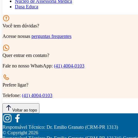
Núcleo de Assessoria Médica
Dasa Educa
Você tem dúvidas?
Acesse nossas
perguntas frequentes
Quer entrar em contato?
Fale no nosso WhatsApp:
(41) 4004-0103
Prefere ligar?
Telefone:
(41) 4004-0103
Voltar ao topo
Responsável Técnico:
Dr. Emilio Granato (CRM-PR 1313)
© Copyright
2026