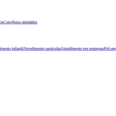
os
Convênios atendidos
mento infantil
Atendimento particular
Atendimento em empresas
Pré-at