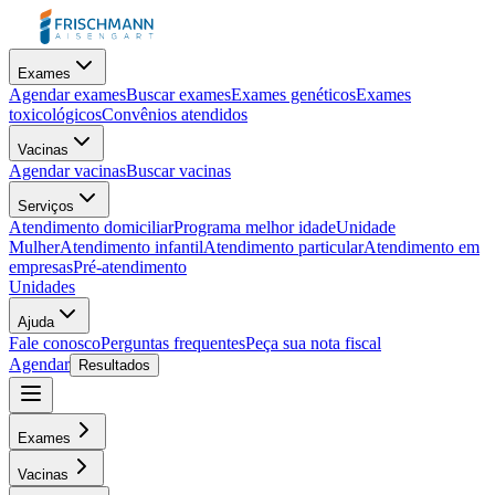
Exames
Agendar exames
Buscar exames
Exames genéticos
Exames
toxicológicos
Convênios atendidos
Vacinas
Agendar vacinas
Buscar vacinas
Serviços
Atendimento domiciliar
Programa melhor idade
Unidade
Mulher
Atendimento infantil
Atendimento particular
Atendimento em
empresas
Pré-atendimento
Unidades
Ajuda
Fale conosco
Perguntas frequentes
Peça sua nota fiscal
Agendar
Resultados
Exames
Vacinas