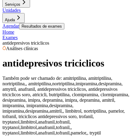
Serviços
Unidades
Ajuda
Agendar
Resultados de exames
Home
Exames
antidepresivos triciclicos
Análises clínicas
antidepresivos triciclicos
Também pode ser chamado de:
amitriptilina, amitriptilina,
nortriptilina,, amitriptilina,nortriptilina,imipramina,desipramina,
amytril, anafranil, antidepressivos triciclicos, antidepressivos
triciclicos soro, atricicli, butriptilina, clomipramina, clormipramina,
desipramina, imipra, depramina, imipra, depramina, amitril,
imipramina, imipramina,desipramina,
imipramina,desipramina,amitril,, limbitrol, nortriptilina, pamelor,
tofranil, triciclicos antidepressivos soro, trofanil,
tryptanol,limbitrol,anafranil,tofranil,
tryptanol,limbitrol,anafranil,tofranil,,
tryptanol,limbitrol,anafranil,tofranil,pamelor,, tryptil