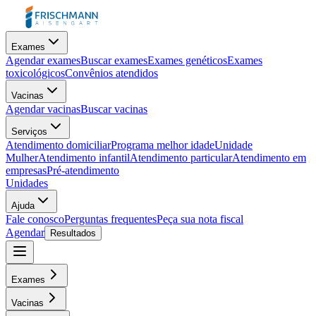
Exames
Agendar exames
Buscar exames
Exames genéticos
Exames
toxicológicos
Convênios atendidos
Vacinas
Agendar vacinas
Buscar vacinas
Serviços
Atendimento domiciliar
Programa melhor idade
Unidade
Mulher
Atendimento infantil
Atendimento particular
Atendimento em
empresas
Pré-atendimento
Unidades
Ajuda
Fale conosco
Perguntas frequentes
Peça sua nota fiscal
Agendar
Resultados
Exames
Vacinas