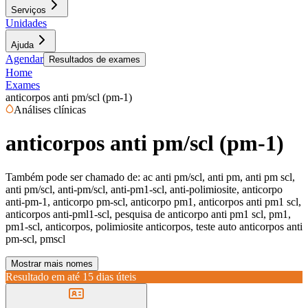
Serviços
Unidades
Ajuda
Agendar
Resultados de exames
Home
Exames
anticorpos anti pm/scl (pm-1)
Análises clínicas
anticorpos anti pm/scl (pm-1)
Também pode ser chamado de:
ac anti pm/scl, anti pm, anti pm scl,
anti pm/scl, anti-pm/scl, anti-pm1-scl, anti-polimiosite, anticorpo
anti-pm-1, anticorpo pm-scl, anticorpo pm1, anticorpos anti pm1 scl,
anticorpos anti-pml1-scl, pesquisa de anticorpo anti pm1 scl, pm1,
pm1-scl, anticorpos, polimiosite anticorpos, teste auto anticorpos anti
pm-scl, pmscl
Mostrar mais nomes
Resultado em até
15 dias úteis