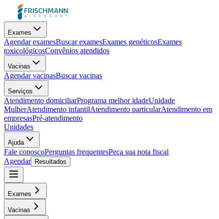
Exames
Agendar exames
Buscar exames
Exames genéticos
Exames
toxicológicos
Convênios atendidos
Vacinas
Agendar vacinas
Buscar vacinas
Serviços
Atendimento domiciliar
Programa melhor idade
Unidade
Mulher
Atendimento infantil
Atendimento particular
Atendimento em
empresas
Pré-atendimento
Unidades
Ajuda
Fale conosco
Perguntas frequentes
Peça sua nota fiscal
Agendar
Resultados
Exames
Vacinas