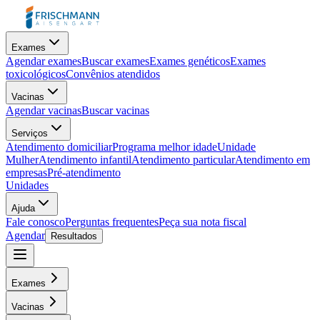
Exames
Agendar exames
Buscar exames
Exames genéticos
Exames
toxicológicos
Convênios atendidos
Vacinas
Agendar vacinas
Buscar vacinas
Serviços
Atendimento domiciliar
Programa melhor idade
Unidade
Mulher
Atendimento infantil
Atendimento particular
Atendimento em
empresas
Pré-atendimento
Unidades
Ajuda
Fale conosco
Perguntas frequentes
Peça sua nota fiscal
Agendar
Resultados
Exames
Vacinas