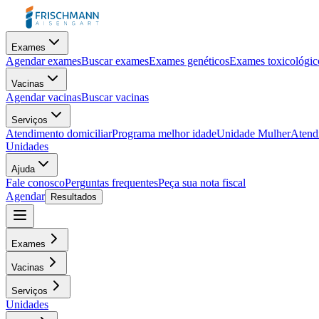
Exames
Agendar exames
Buscar exames
Exames genéticos
Exames toxicológic
Vacinas
Agendar vacinas
Buscar vacinas
Serviços
Atendimento domiciliar
Programa melhor idade
Unidade Mulher
Atendi
Unidades
Ajuda
Fale conosco
Perguntas frequentes
Peça sua nota fiscal
Agendar
Resultados
Exames
Vacinas
Serviços
Unidades