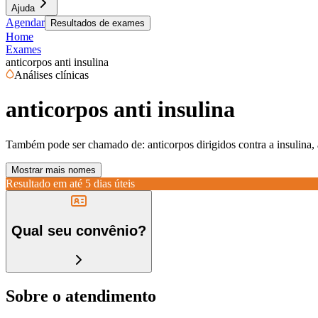
Ajuda
Agendar
Resultados de exames
Home
Exames
anticorpos anti insulina
Análises clínicas
anticorpos anti insulina
Também pode ser chamado de:
anticorpos dirigidos contra a insulina, 
Mostrar mais nomes
Resultado em até
5 dias úteis
Qual seu convênio?
Sobre o atendimento