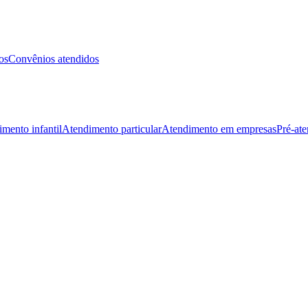
os
Convênios atendidos
mento infantil
Atendimento particular
Atendimento em empresas
Pré-at