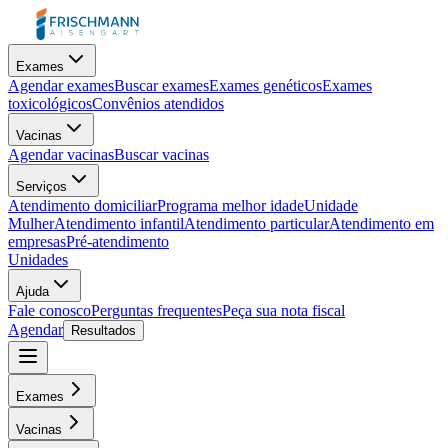
Exames
Agendar exames
Buscar exames
Exames genéticos
Exames
toxicológicos
Convênios atendidos
Vacinas
Agendar vacinas
Buscar vacinas
Serviços
Atendimento domiciliar
Programa melhor idade
Unidade
Mulher
Atendimento infantil
Atendimento particular
Atendimento em
empresas
Pré-atendimento
Unidades
Ajuda
Fale conosco
Perguntas frequentes
Peça sua nota fiscal
Agendar
Resultados
Exames
Vacinas