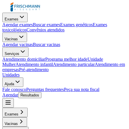
Exames
Agendar exames
Buscar exames
Exames genéticos
Exames
toxicológicos
Convênios atendidos
Vacinas
Agendar vacinas
Buscar vacinas
Serviços
Atendimento domiciliar
Programa melhor idade
Unidade
Mulher
Atendimento infantil
Atendimento particular
Atendimento em
empresas
Pré-atendimento
Unidades
Ajuda
Fale conosco
Perguntas frequentes
Peça sua nota fiscal
Agendar
Resultados
Exames
Vacinas