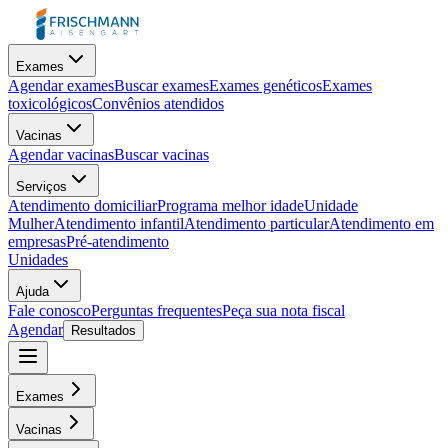
Exames
Agendar exames
Buscar exames
Exames genéticos
Exames
toxicológicos
Convênios atendidos
Vacinas
Agendar vacinas
Buscar vacinas
Serviços
Atendimento domiciliar
Programa melhor idade
Unidade
Mulher
Atendimento infantil
Atendimento particular
Atendimento em
empresas
Pré-atendimento
Unidades
Ajuda
Fale conosco
Perguntas frequentes
Peça sua nota fiscal
Agendar
Resultados
Exames
Vacinas