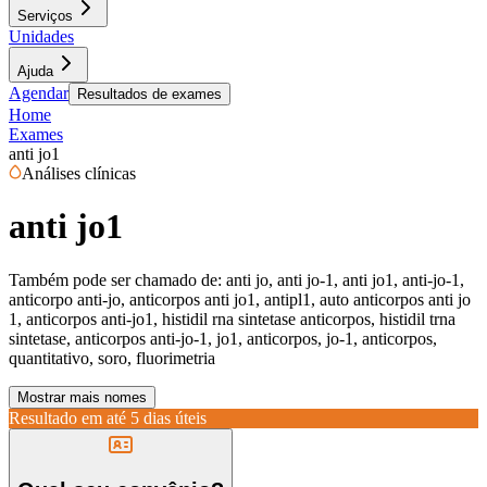
Serviços
Unidades
Ajuda
Agendar
Resultados de exames
Home
Exames
anti jo1
Análises clínicas
anti jo1
Também pode ser chamado de:
anti jo, anti jo-1, anti jo1, anti-jo-1,
anticorpo anti-jo, anticorpos anti jo1, antipl1, auto anticorpos anti jo
1, anticorpos anti-jo1, histidil rna sintetase anticorpos, histidil trna
sintetase, anticorpos anti-jo-1, jo1, anticorpos, jo-1, anticorpos,
quantitativo, soro, fluorimetria
Mostrar mais nomes
Resultado em até
5 dias úteis