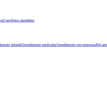
os
Convênios atendidos
mento infantil
Atendimento particular
Atendimento em empresas
Pré-at