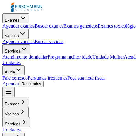
Exames
Agendar exames
Buscar exames
Exames genéticos
Exames toxicológic
Vacinas
Agendar vacinas
Buscar vacinas
Serviços
Atendimento domiciliar
Programa melhor idade
Unidade Mulher
Atendi
Unidades
Ajuda
Fale conosco
Perguntas frequentes
Peça sua nota fiscal
Agendar
Resultados
Exames
Vacinas
Serviços
Unidades