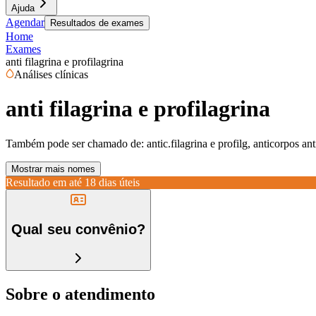
Ajuda
Agendar
Resultados de exames
Home
Exames
anti filagrina e profilagrina
Análises clínicas
anti filagrina e profilagrina
Também pode ser chamado de:
antic.filagrina e profilg, anticorpos ant
Mostrar mais nomes
Resultado em até
18 dias úteis
Qual seu convênio?
Sobre o atendimento