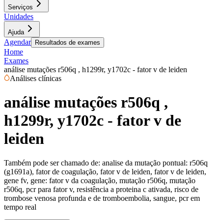
Serviços
Unidades
Ajuda
Agendar
Resultados de exames
Home
Exames
análise mutações r506q , h1299r, y1702c - fator v de leiden
Análises clínicas
análise mutações r506q ,
h1299r, y1702c - fator v de
leiden
Também pode ser chamado de:
analise da mutação pontual: r506q
(g1691a), fator de coagulação, fator v de leiden, fator v de leiden,
gene fv, gene: fator v da coagulação, mutação r506q, mutação
r506q, pcr para fator v, resistência a proteina c ativada, risco de
trombose venosa profunda e de tromboembolia, sangue, pcr em
tempo real