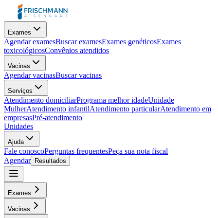
Exames
Agendar exames
Buscar exames
Exames genéticos
Exames
toxicológicos
Convênios atendidos
Vacinas
Agendar vacinas
Buscar vacinas
Serviços
Atendimento domiciliar
Programa melhor idade
Unidade
Mulher
Atendimento infantil
Atendimento particular
Atendimento em
empresas
Pré-atendimento
Unidades
Ajuda
Fale conosco
Perguntas frequentes
Peça sua nota fiscal
Agendar
Resultados
Exames
Vacinas