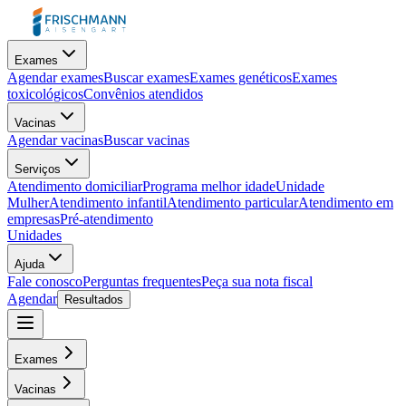
Exames
Agendar exames
Buscar exames
Exames genéticos
Exames
toxicológicos
Convênios atendidos
Vacinas
Agendar vacinas
Buscar vacinas
Serviços
Atendimento domiciliar
Programa melhor idade
Unidade
Mulher
Atendimento infantil
Atendimento particular
Atendimento em
empresas
Pré-atendimento
Unidades
Ajuda
Fale conosco
Perguntas frequentes
Peça sua nota fiscal
Agendar
Resultados
Exames
Vacinas