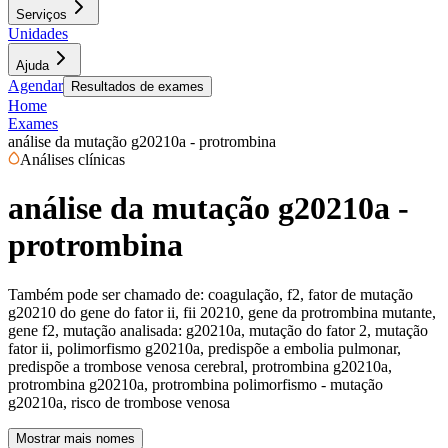
Serviços
Unidades
Ajuda
Agendar
Resultados de exames
Home
Exames
análise da mutação g20210a - protrombina
Análises clínicas
análise da mutação g20210a -
protrombina
Também pode ser chamado de:
coagulação, f2, fator de mutação
g20210 do gene do fator ii, fii 20210, gene da protrombina mutante,
gene f2, mutação analisada: g20210a, mutação do fator 2, mutação
fator ii, polimorfismo g20210a, predispõe a embolia pulmonar,
predispõe a trombose venosa cerebral, protrombina g20210a,
protrombina g20210a, protrombina polimorfismo - mutação
g20210a, risco de trombose venosa
Mostrar mais nomes