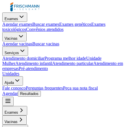
Exames
Agendar exames
Buscar exames
Exames genéticos
Exames
toxicológicos
Convênios atendidos
Vacinas
Agendar vacinas
Buscar vacinas
Serviços
Atendimento domiciliar
Programa melhor idade
Unidade
Mulher
Atendimento infantil
Atendimento particular
Atendimento em
empresas
Pré-atendimento
Unidades
Ajuda
Fale conosco
Perguntas frequentes
Peça sua nota fiscal
Agendar
Resultados
Exames
Vacinas