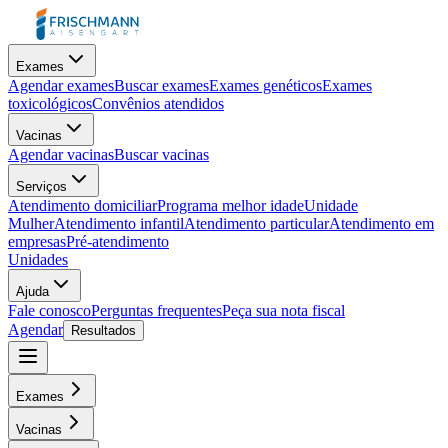
Exames
Agendar exames
Buscar exames
Exames genéticos
Exames
toxicológicos
Convênios atendidos
Vacinas
Agendar vacinas
Buscar vacinas
Serviços
Atendimento domiciliar
Programa melhor idade
Unidade
Mulher
Atendimento infantil
Atendimento particular
Atendimento em
empresas
Pré-atendimento
Unidades
Ajuda
Fale conosco
Perguntas frequentes
Peça sua nota fiscal
Agendar
Resultados
Exames
Vacinas