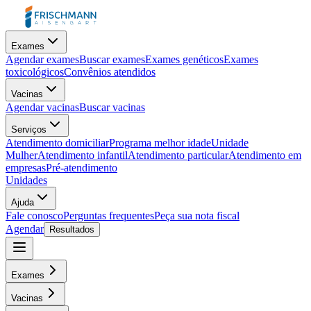
Exames
Agendar exames
Buscar exames
Exames genéticos
Exames
toxicológicos
Convênios atendidos
Vacinas
Agendar vacinas
Buscar vacinas
Serviços
Atendimento domiciliar
Programa melhor idade
Unidade
Mulher
Atendimento infantil
Atendimento particular
Atendimento em
empresas
Pré-atendimento
Unidades
Ajuda
Fale conosco
Perguntas frequentes
Peça sua nota fiscal
Agendar
Resultados
Exames
Vacinas