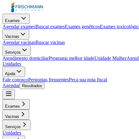
Exames
Agendar exames
Buscar exames
Exames genéticos
Exames toxicológic
Vacinas
Agendar vacinas
Buscar vacinas
Serviços
Atendimento domiciliar
Programa melhor idade
Unidade Mulher
Atendi
Unidades
Ajuda
Fale conosco
Perguntas frequentes
Peça sua nota fiscal
Agendar
Resultados
Exames
Vacinas
Serviços
Unidades