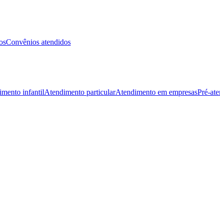
os
Convênios atendidos
mento infantil
Atendimento particular
Atendimento em empresas
Pré-at