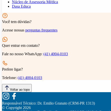
Núcleo de Assessoria Médica
Dasa Educa
Você tem dúvidas?
Acesse nossas
perguntas frequentes
Quer entrar em contato?
Fale no nosso WhatsApp:
(41) 4004-0103
Prefere ligar?
Telefone:
(41) 4004-0103
Voltar ao topo
Responsável Técnico:
Dr. Emilio Granato (CRM-PR 1313)
© Copyright
2026