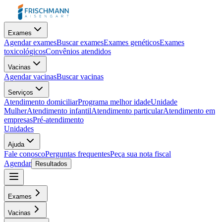
Exames
Agendar exames
Buscar exames
Exames genéticos
Exames
toxicológicos
Convênios atendidos
Vacinas
Agendar vacinas
Buscar vacinas
Serviços
Atendimento domiciliar
Programa melhor idade
Unidade
Mulher
Atendimento infantil
Atendimento particular
Atendimento em
empresas
Pré-atendimento
Unidades
Ajuda
Fale conosco
Perguntas frequentes
Peça sua nota fiscal
Agendar
Resultados
Exames
Vacinas