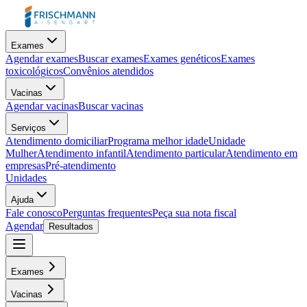
Exames
Agendar exames
Buscar exames
Exames genéticos
Exames
toxicológicos
Convênios atendidos
Vacinas
Agendar vacinas
Buscar vacinas
Serviços
Atendimento domiciliar
Programa melhor idade
Unidade
Mulher
Atendimento infantil
Atendimento particular
Atendimento em
empresas
Pré-atendimento
Unidades
Ajuda
Fale conosco
Perguntas frequentes
Peça sua nota fiscal
Agendar
Resultados
Exames
Vacinas