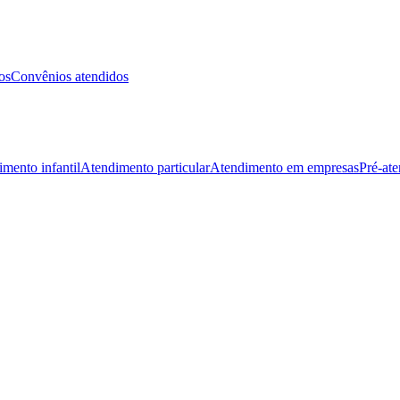
os
Convênios atendidos
mento infantil
Atendimento particular
Atendimento em empresas
Pré-at