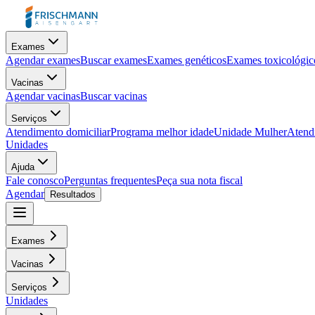
Exames
Agendar exames
Buscar exames
Exames genéticos
Exames toxicológic
Vacinas
Agendar vacinas
Buscar vacinas
Serviços
Atendimento domiciliar
Programa melhor idade
Unidade Mulher
Atendi
Unidades
Ajuda
Fale conosco
Perguntas frequentes
Peça sua nota fiscal
Agendar
Resultados
Exames
Vacinas
Serviços
Unidades