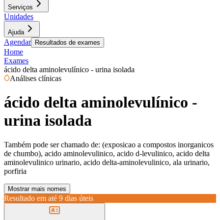
Serviços
Unidades
Ajuda
Agendar
Resultados de exames
Home
Exames
ácido delta aminolevulínico - urina isolada
Análises clínicas
ácido delta aminolevulínico -
urina isolada
Também pode ser chamado de:
(exposicao a compostos inorganicos
de chumbo), acido aminolevulinico, acido d-levulinico, acido delta
aminolevulinico urinario, acido delta-aminolevulinico, ala urinario,
porfiria
Mostrar mais nomes
Resultado em até
9 dias úteis