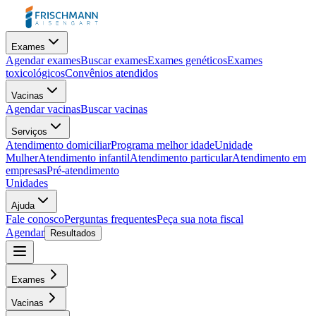
Exames
Agendar exames
Buscar exames
Exames genéticos
Exames
toxicológicos
Convênios atendidos
Vacinas
Agendar vacinas
Buscar vacinas
Serviços
Atendimento domiciliar
Programa melhor idade
Unidade
Mulher
Atendimento infantil
Atendimento particular
Atendimento em
empresas
Pré-atendimento
Unidades
Ajuda
Fale conosco
Perguntas frequentes
Peça sua nota fiscal
Agendar
Resultados
Exames
Vacinas