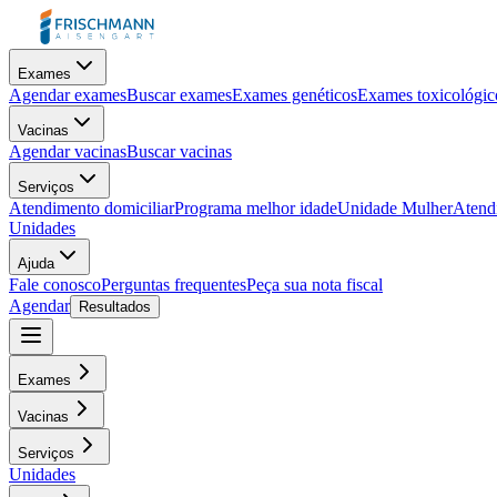
Exames
Agendar exames
Buscar exames
Exames genéticos
Exames toxicológic
Vacinas
Agendar vacinas
Buscar vacinas
Serviços
Atendimento domiciliar
Programa melhor idade
Unidade Mulher
Atendi
Unidades
Ajuda
Fale conosco
Perguntas frequentes
Peça sua nota fiscal
Agendar
Resultados
Exames
Vacinas
Serviços
Unidades