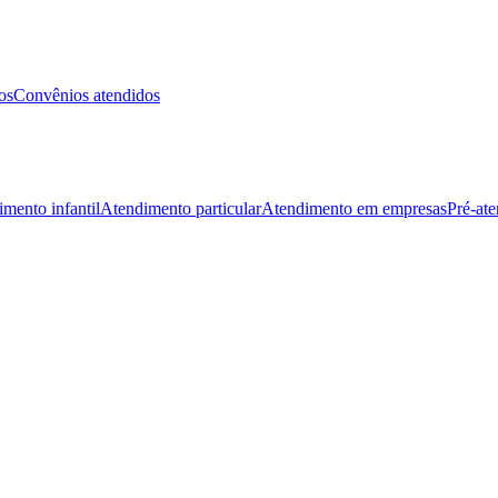
os
Convênios atendidos
mento infantil
Atendimento particular
Atendimento em empresas
Pré-at