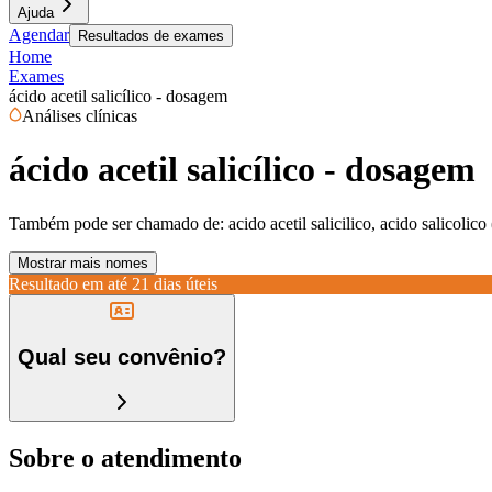
Ajuda
Agendar
Resultados de exames
Home
Exames
ácido acetil salicílico - dosagem
Análises clínicas
ácido acetil salicílico - dosagem
Também pode ser chamado de:
acido acetil salicilico, acido salicolico
Mostrar mais nomes
Resultado em até
21 dias úteis
Qual seu convênio?
Sobre o atendimento