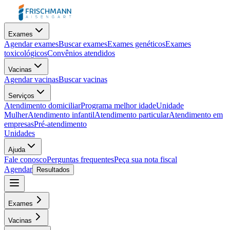
Exames
Agendar exames
Buscar exames
Exames genéticos
Exames
toxicológicos
Convênios atendidos
Vacinas
Agendar vacinas
Buscar vacinas
Serviços
Atendimento domiciliar
Programa melhor idade
Unidade
Mulher
Atendimento infantil
Atendimento particular
Atendimento em
empresas
Pré-atendimento
Unidades
Ajuda
Fale conosco
Perguntas frequentes
Peça sua nota fiscal
Agendar
Resultados
Exames
Vacinas